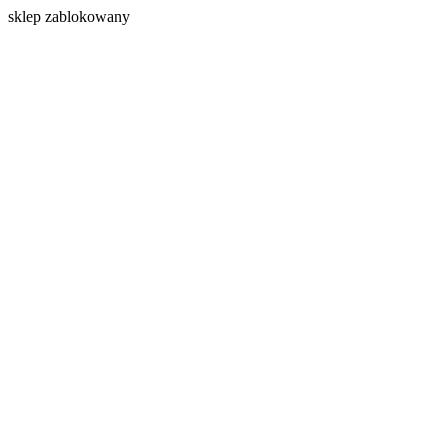
s
klep zablokowany