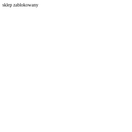
s
klep zablokowany